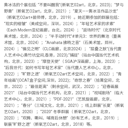
黄冰洁的个展包括: “不要叫醒我”(新氧艺02art，北京，2023)；“梦与
野兽”（新氧艺O2art，北京，2021）；“夏天——黄冰洁作品沙龙”
（新氧艺O2art+苗师傅，北京，2019）。她近期参加的群展包括：
“现实的褶皱”（美成空间，深圳，2024）；“年轻艺术家的求索”
（Each Modern亚纪画廊，台北，2024）； “返场时代”（北京时代
美术馆，北京，2024）；“半手动时代”#单元3：世界的舞池（重美
术馆，北京，2024）；“Anahata 拂晓之音”（石美术馆，郑州，
2024）；“偏见之明”（CLC画廊，北京2024）； “层叠之肤”(当代唐
人艺术中心黄竹坑空间,香港，2023);“捕捉”（站台中国当代艺术机
构，北京，2023）；“摩登天使”（ SGA沪深画廊，上海，2023）；
“后我世代：如何书写年轻艺术家”（当代唐人艺术中心，北京，
2022）；“旷野之途” （新氧艺O2art艺术空间，北京，2022）；“青
年绘画”(OCAT盒子空间,深圳，2022)；“奇想之春”（拾萬空间，北
京，2022）；“最佳距离”（剩余空间，武汉，2022）；“迎春画展
2021” （站台中国当代艺术机构，北京，2021）；“视域剧场”（临大
艺术中心，北京，2021）；“PDF-2021”（艺凯旋画廊，北京，
2021）；“春分”（三域文化，北京，2021）；线上群展“长夏”（新氧
艺O2art，2020） ；“2020” 冬季群展（ 新氧艺O2art，北京，
2020）；“欢腾、嘶叫、哺育后休憩”（妙有艺术，北京，2019）；
联展“旷野之途”（新氧艺O2art，北京，2018）等。