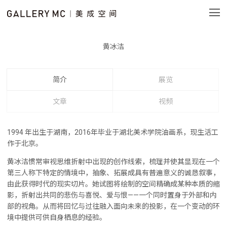
黄冰洁
简介
展览
文章
视频
1994 年出生于湖南，2016年毕业于湖北美术学院油画系，现生活工
作于北京。
黄冰洁惯常审视思维折射中出现的创作线索，梳理并使其显现在一个
第三人称下特定的情境中，抽象、拓展成具有普遍意义的诚恳叙事，
由此获得时代的现实切片。她试图将绘制的空间精确成某种本质的缩
影，折射出共同的悲伤与喜悦、爱与恨——一个同时置身于外部和内
部的视角。从而将回忆与过往融入面向未来的投影，在一个变动的环
境中提供可供自身栖息的经验。