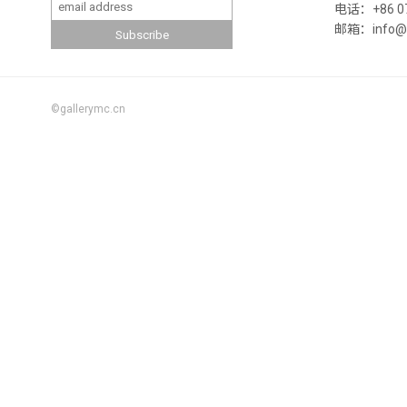
电话：+86 07
邮箱：info@ga
©gallerymc.cn