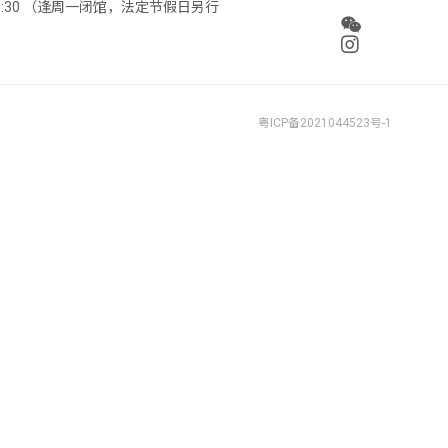
 18:30 （逢周一闭馆，法定节假日另行
粤ICP备2021044523号-1