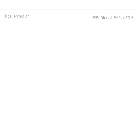
©gallerymc.cn
粤ICP备2021044523号-1