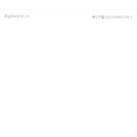
©gallerymc.cn
粤ICP备2021044523号-1