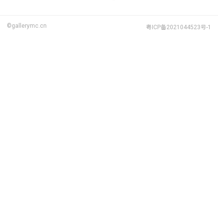
©gallerymc.cn
粤ICP备2021044523号-1