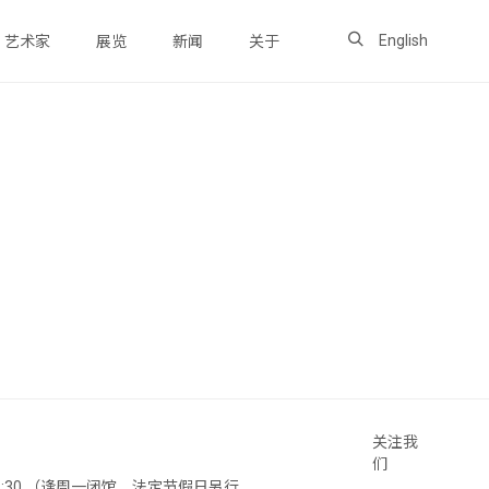
English
艺术家
展览
新闻
关于
关注我
们
 18:30 （逢周一闭馆，法定节假日另行