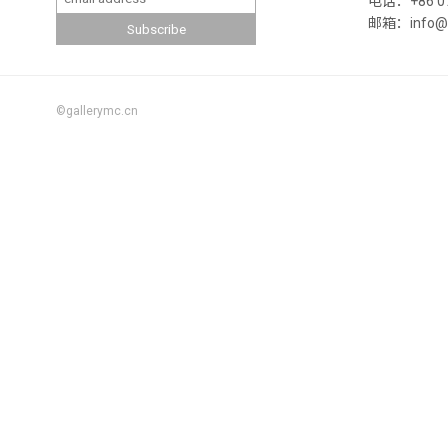
电话：+86 07
邮箱：info@ga
©gallerymc.cn