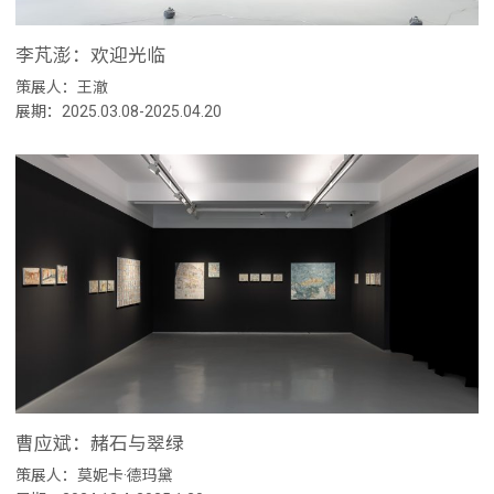
李芃澎：欢迎光临
策展人：王澈
展期：2025.03.08-2025.04.20
曹应斌：赭石与翠绿
策展人：莫妮卡·德玛黛