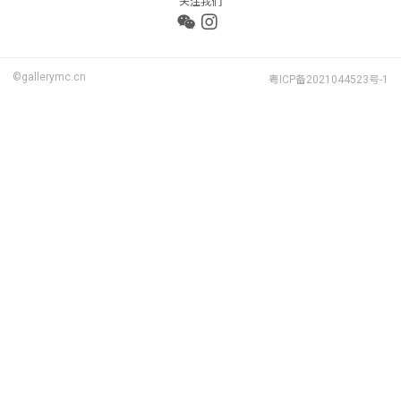
关注我们
©gallerymc.cn
粤ICP备2021044523号-1